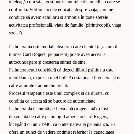
înțeleagă cum să-și gestioneze anumite disfuncții cu care se
confruntă. Vorbim aici de educația despre viață, care ne
conduce să avem echilibru și armonie în toate sferele –
activitatea profesională, viața de familie (părinți/copii), viața
socială.
Psihoterapia este modalitatea prin care clientul (așa cum îl
numea Carl Rogers, pe pacient) poate avea acces la
autocunoaștere și creșterea stimei de sine.
Psihoterapeuții consideră că dezechilibrul psihic nu este,
întotdeauna, expresia unei boli. Acesta poate fi generat și de
către anumite traume din trecut.
Procesul terapeutic este unul complex și de durată, cu
condiția ca acesta să se bucure de autenticitate.
Psihoterapia Centrată pe Persoană (rogersiană) a fost
dezvoltată de către psihologul american Carl Rogers,
începând cu anii 1940, ca o alternativă la psihanaliză. Ea
oferă un punct de vedere optimist referitor la capacitatea