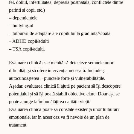
fel, doliul, infertilitatea, depresia postnatala, conflictele dintre
parinti si copii etc.)
– dependentele
– bullying-ul
– tulburari de adaptare ale copilului la gradinita/scoala
– ADHD copii/adulti
– TSA copii/adulti.
Evaluarea clinică este menită să detecteze semnele unor
dificultăți și să ofere intervenția necesară. Include și
autocunoașterea – punctele forte și vulnerabilitățile.
Așadar, evaluarea clinică îl ajută pe pacient să își descopere
potențialul și să își poată stabili obiective clare. Doar așa se
poate ajunge la îmbunătățirea calității vieții.
Evaluarea clinică poate să constate existența unor tulburări
emoționale, iar în acest caz va fi nevoie de un plan de
tratament.