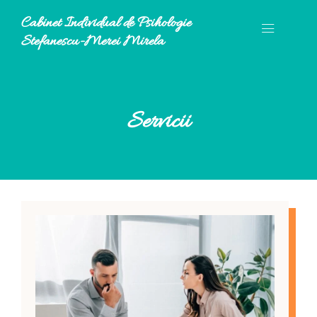
Cabinet Individual de Psihologie
Stefanescu-Merei Mirela
Servicii